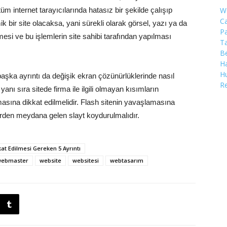
üm internet tarayıcılarında hatasız bir şekilde çalışıp
W
C
ik bir site olacaksa, yani sürekli olarak görsel, yazı ya da
Pa
si ve bu işlemlerin site sahibi tarafından yapılması
Ta
Be
Ha
Hu
başka ayrıntı da değişik ekran çözünürlüklerinde nasıl
R
nı sıra sitede firma ile ilgili olmayan kısımların
asına dikkat edilmelidir. Flash sitenin yavaşlamasına
lerden meydana gelen slayt koydurulmalıdır.
kat Edilmesi Gereken 5 Ayrıntı
ebmaster
website
websitesi
webtasarım