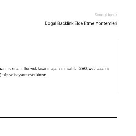
Sonraki İçerik
Doğal Backlink Elde Etme Yöntemleri
ılım uzmanı. İlter web tasarım ajansının sahibi. SEO, web tasarım
oğrafçı ve hayvansever kimse.