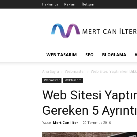
Hakkımda
Reklam
İletişim
Mert
Can
İlter
»
Kişisel
Blog
WEB TASARIM
SEO
BLOGLAMA
Ana Sayfa
Webmaster
Web Sitesi Yaptırırken Dikk
Webmaster
Webtasarım
Web Sitesi Yaptır
Gereken 5 Ayrınt
Yazar
Mert Can İlter
-
20 Temmuz 2016