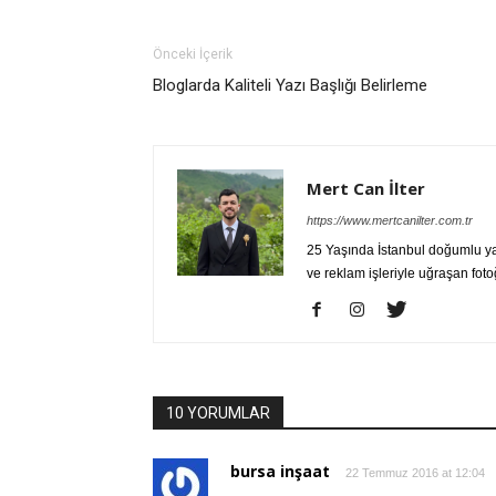
Önceki İçerik
Bloglarda Kaliteli Yazı Başlığı Belirleme
Mert Can İlter
https://www.mertcanilter.com.tr
25 Yaşında İstanbul doğumlu yaz
ve reklam işleriyle uğraşan fot
10 YORUMLAR
bursa inşaat
22 Temmuz 2016 at 12:04