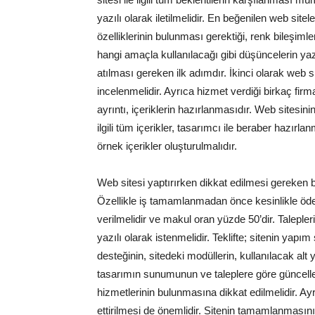
yazılı olarak iletilmelidir. En beğenilen web site
özelliklerinin bulunması gerektiği, renk bileşiml
hangi amaçla kullanılacağı gibi düşüncelerin ya
atılması gereken ilk adımdır. İkinci olarak web 
incelenmelidir. Ayrıca hizmet verdiği birkaç fir
ayrıntı, içeriklerin hazırlanmasıdır. Web sitesi
ilgili tüm içerikler, tasarımcı ile beraber hazırlan
örnek içerikler oluşturulmalıdır.
Web sitesi yaptırırken dikkat edilmesi gereken 
Özellikle iş tamamlanmadan önce kesinlikle öde
verilmelidir ve makul oran yüzde 50’dir. Talepleri
yazılı olarak istenmelidir. Teklifte; sitenin yapım 
desteğinin, sitedeki modüllerin, kullanılacak a
tasarımın sunumunun ve taleplere göre güncelle
hizmetlerinin bulunmasına dikkat edilmelidir. Ayr
ettirilmesi de önemlidir. Sitenin tamamlanması