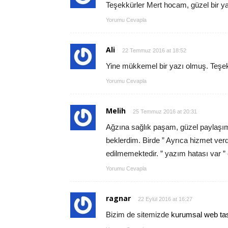
Teşekkürler Mert hocam, güzel bir y
Yorumu Cevapla
Ali
22 Temmuz 2016 at 18:52
Yine mükkemel bir yazı olmuş. Teşek
Yorumu Cevapla
Melih
25 Temmuz 2016 at 20:31
Ağzına sağlık paşam, güzel paylaşım 
beklerdim. Birde ” Ayrıca hizmet verdi
edilmemektedir. ” yazım hatası var ” 
Yorumu Cevapla
ragnar
22 Eylül 2016 at 16:27
Bizim de sitemizde
kurumsal web ta