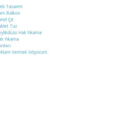
eb Tasarım
am Balkon
nel Çit
blet Tuz
ylikdüzü Halı Yıkama
lı Yıkama
rdacı
eklam Vermek İstiyorum