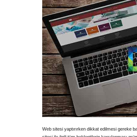
Web sitesi yaptırırken dikkat edilmesi gereke baz
sitesi ile ilgili tüm beklentilerin karşılanması m