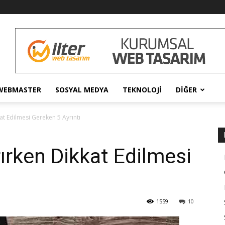
WEBMASTER
SOSYAL MEDYA
TEKNOLOJI
DIĞER
at Edilmesi Gereken 5 Ayrıntı
ırken Dikkat Edilmesi
ı
1559
10