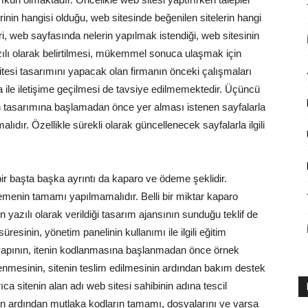
lerinin hangisi olduğu, web sitesinde beğenilen sitelerin hangi
eri, web sayfasında nelerin yapılmak istendiği, web sitesinin
zılı olarak belirtilmesi, mükemmel sonuca ulaşmak için
sitesi tasarımını yapacak olan firmanın önceki çalışmaları
ma ile iletişime geçilmesi de tavsiye edilmemektedir. Üçüncü
nin tasarımına başlamadan önce yer alması istenen sayfalarla
malıdır. Özellikle sürekli olarak güncellenecek sayfalarla ilgili
bir başta başka ayrıntı da kaparo ve ödeme şeklidir.
menin tamamı yapılmamalıdır. Belli bir miktar kaparo
n yazılı olarak verildiği tasarım ajansının sunduğu teklif de
süresinin, yönetim panelinin kullanımı ile ilgili eğitim
lt yapının, itenin kodlanmasına başlanmadan önce örnek
nmesinin, sitenin teslim edilmesinin ardından bakım destek
ıca sitenin alan adı web sitesi sahibinin adına tescil
nın ardından mutlaka kodların tamamı, dosyalarını ve varsa