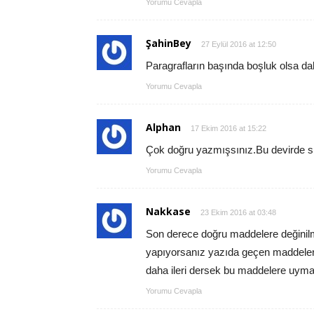
Yorumu Cevapla
ŞahinBey
27 Eylül 2016 at 12:50
Paragrafların başında boşluk olsa daha
Yorumu Cevapla
Alphan
17 Ekim 2016 at 15:22
Çok doğru yazmışsınız.Bu devirde sit
Yorumu Cevapla
Nakkase
23 Ekim 2016 at 03:48
Son derece doğru maddelere değinilmi
yapıyorsanız yazıda geçen maddelere 
daha ileri dersek bu maddelere uyma
Yorumu Cevapla