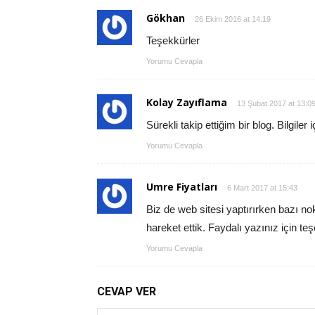
Gökhan
26 Ekim 2016 at 14:19
Teşekkürler
Yorumu Cevapla
Kolay Zayıflama
13 Şubat 2017 at 13:0
Sürekli takip ettiğim bir blog. Bilgiler 
Yorumu Cevapla
Umre Fiyatları
6 Mart 2017 at 15:43
Biz de web sitesi yaptırırken bazı nok
hareket ettik. Faydalı yazınız için t
Yorumu Cevapla
CEVAP VER