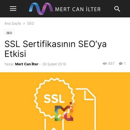
Ana Sayfa
SEO
SEO
SSL Sertifikasının SEO’ya
Etkisi
837
1
Yazar
Mert Can İlter
-
26 Şubat 2016