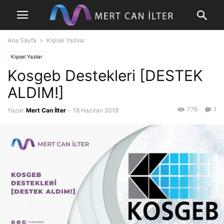
Ana Sayfa
Kişisel Yazılar
Kişisel Yazılar
Kosgeb Destekleri [DESTEK
ALDIM!]
776
1
Yazar
Mert Can İlter
-
18 Haziran 2018