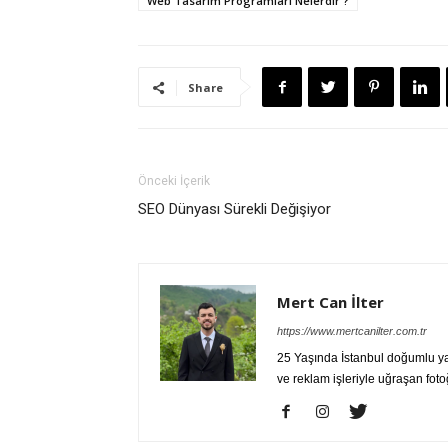
Web Tasarım Programları Nelerdir ?
Share
Önceki İçerik
SEO Dünyası Sürekli Değişiyor
Mert Can İlter
https://www.mertcanilter.com.tr
25 Yaşında İstanbul doğumlu yaz
ve reklam işleriyle uğraşan fot