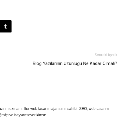
Sonraki İçerik
Blog Yazılarının Uzunluğu Ne Kadar Olmalı?
ılım uzmanı. İlter web tasarım ajansının sahibi. SEO, web tasarım
oğrafçı ve hayvansever kimse.