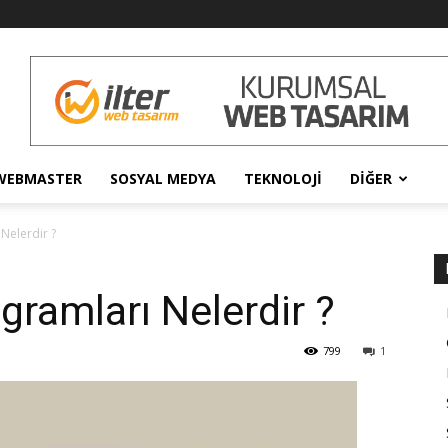
WEBMASTER
SOSYAL MEDYA
TEKNOLOJI
DIĞER
Nelerdir ?
ramları Nelerdir ?
799
1