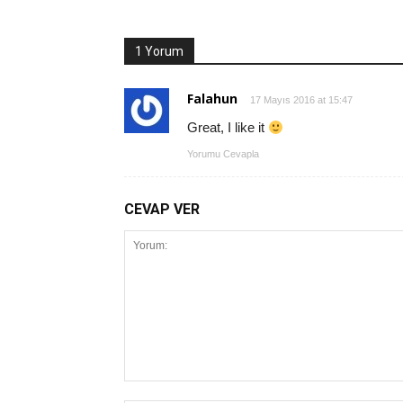
1 Yorum
Falahun
17 Mayıs 2016 at 15:47
Great, I like it
Yorumu Cevapla
CEVAP VER