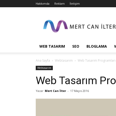
Hakkımda
Reklam
İletişim
Mert
Can
İlter
»
Kişisel
Blog
WEB TASARIM
SEO
BLOGLAMA
Ana Sayfa
Webtasarım
Web Tasarım Programları 
Webtasarım
Web Tasarım Prog
Yazar
Mert Can İlter
-
17 Mayıs 2016