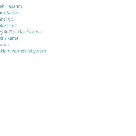
eb Tasarım
am Balkon
nel Çit
blet Tuz
ylikdüzü Halı Yıkama
lı Yıkama
rdacı
eklam Vermek İstiyorum