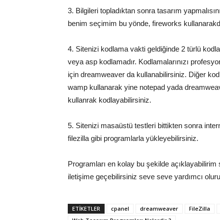
3. Bilgileri topladıktan sonra tasarım yapmalısı
benim seçimim bu yönde, fireworks kullanarakda y
4. Sitenizi kodlama vakti geldiğinde 2 türlü kod
veya asp kodlamadır. Kodlamalarınızı profesyon
için dreamweaver da kullanabilirsiniz. Diğer ko
wamp kullanarak yine notepad yada dreamweaver 
kullanrak kodlayabilirsiniz.
5. Sitenizi masaüstü testleri bittikten sonra int
filezilla gibi programlarla yükleyebilirsiniz.
Programları en kolay bu şekilde açıklayabilirim s
iletişime geçebilirsiniz seve seve yardımcı olu
ETIKETLER
cpanel
dreamweaver
FileZilla