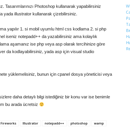
W
nız. Tasarımlarınızı Photoshop kullanarak yapabilirsiniz
C
ada illustrator kullanarak çizebilirsiniz.
Pa
Ta
lama yapılır 1. si mobil uyumlu html css kodlama 2. si php
Be
Ha
el iseniz notepadd++ da yazabilirsiniz ama kolaylık
Hu
dlama aşamanız ise php veya asp olarak tercihinize göre
R
da kodlayabilirsiniz, yada asp için visual studio
ernete yüklemelisiniz, bunun için cpanel dosya yöneticisi veya
izlere daha detaylı bilgi istediğiniz bir konu var ise benimle
rum bu arada ücretsiz
Fireworks
Illustrator
notepadd++
photoshop
wamp