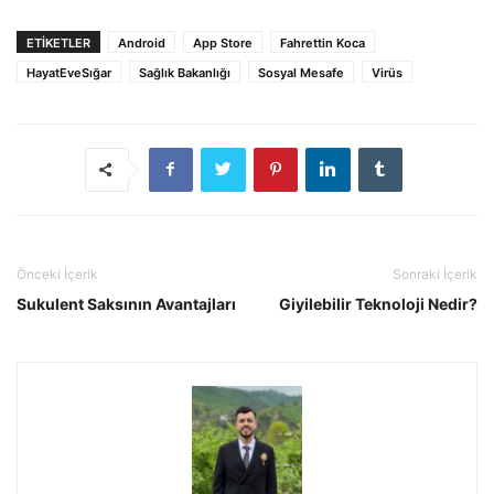
ETIKETLER
Android
App Store
Fahrettin Koca
HayatEveSığar
Sağlık Bakanlığı
Sosyal Mesafe
Virüs
Önceki İçerik
Sonraki İçerik
Sukulent Saksının Avantajları
Giyilebilir Teknoloji Nedir?