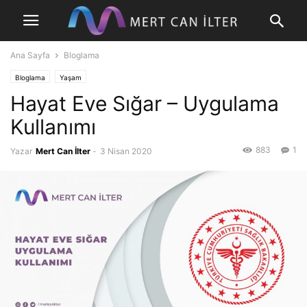
Ana Sayfa
Bloglama
Bloglama
Yaşam
Hayat Eve Sığar – Uygulama
Kullanımı
883
1
Yazar
Mert Can İlter
-
3 Nisan 2020