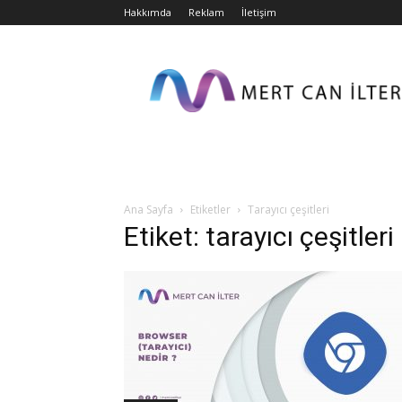
Hakkımda
Reklam
İletişim
Mert
Can
İlter
»
Kişisel
Blog
Ana Sayfa
Etiketler
Tarayıcı çeşitleri
Etiket: tarayıcı çeşitleri