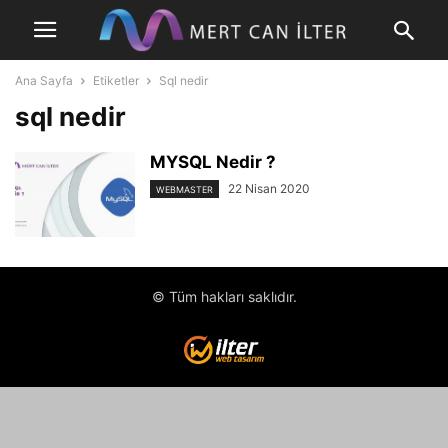
Ana Sayfa
Etiketler
Sql nedir
sql nedir
MYSQL Nedir ?
22 Nisan 2020
WEBMASTER
© Tüm hakları saklıdır.