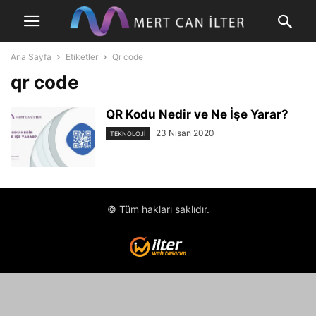
Ana Sayfa
Etiketler
Qr code
qr code
QR Kodu Nedir ve Ne İşe Yarar?
23 Nisan 2020
TEKNOLOJI
© Tüm hakları saklıdır.