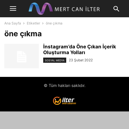
Ana Sayfa
Etiketler
öne çıkma
öne çıkma
İnstagram’da Öne Çıkan İçerik
Oluşturma Yolları
23 Şubat 2022
SOSYAL MEDYA
© Tüm hakları saklıdır.