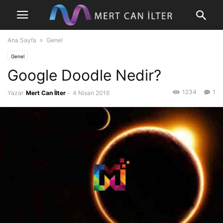
Ana Sayfa
Genel
Genel
Google Doodle Nedir?
1234
1
Yazar
Mert Can İlter
-
4 Nisan 2016